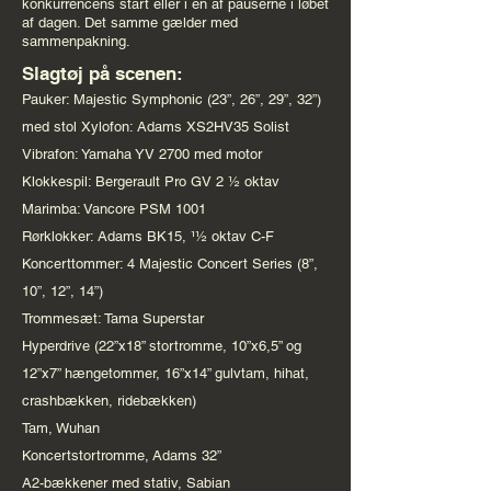
konkurrencens start eller i en af pauserne i løbet
af dagen. Det samme gælder med
sammenpakning.
Slagtøj på scenen:
Pauker: Majestic Symphonic (23”, 26”, 29”, 32”)
med stol Xylofon: Adams XS2HV35 Solist
Vibrafon: Yamaha YV 2700 med motor
Klokkespil: Bergerault Pro GV 2 1⁄2 oktav
Marimba: Vancore PSM 1001
Rørklokker: Adams BK15, 11⁄2 oktav C-F
Koncerttommer: 4 Majestic Concert Series (8”,
10”, 12”, 14”)
Trommesæt: Tama Superstar
Hyperdrive (22”x18” stortromme, 10”x6,5” og
12”x7” hængetommer, 16”x14” gulvtam, hihat,
crashbækken, ridebækken)
Tam, Wuhan
Koncertstortromme, Adams 32”
A2-bækkener med stativ, Sabian