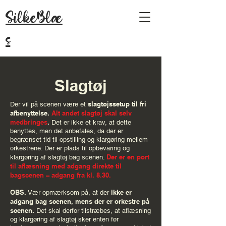
SilkeBlæ
s
Slagtøj
slagtøjssetup til fri
Der vil på scenen være et
afbenyttelse.
Alt andet slagtøj skal selv
medbringes
.
Det er ikke et krav, at dette
benyttes, men det anbefales, da der er
begrænset tid til opstilling og klargøring mellem
orkestrene. Der er plads til opbevaring og
Der er en port
klargøring af slagtøj bag scenen.
til aflæsning med adgang direkte til
bagscenen – adgang fra kl. 8.30.
OBS.
ikke er
Vær opmærksom på, at der
adgang bag scenen, mens der er orkestre på
scenen.
Det skal derfor tilstræbes, at aflæsning
og klargøring af slagtøj sker enten før