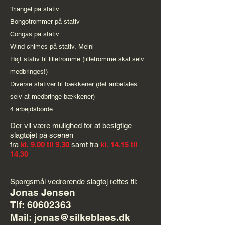
Triangel på stativ
Bongotrommer på stativ
Congas på stativ
Wind chimes på stativ, Meinl
Højt stativ til lilletromme (lilletromme skal selv
medbringes!)
Diverse stativer til bækkener (det anbefales
selv at medbringe bækkener)
4 arbejdsborde
Der vil være mulighed for at besigtige
slagtøjet på scenen
fra
kl. 9.00 til 9.30
samt fra
kl. 14.15 til
14.30
Spørgsmål vedrørende slagtøj rettes til:
Jonas Jensen
Tlf: 60602363
Mail: jonas@silkeblaes.dk