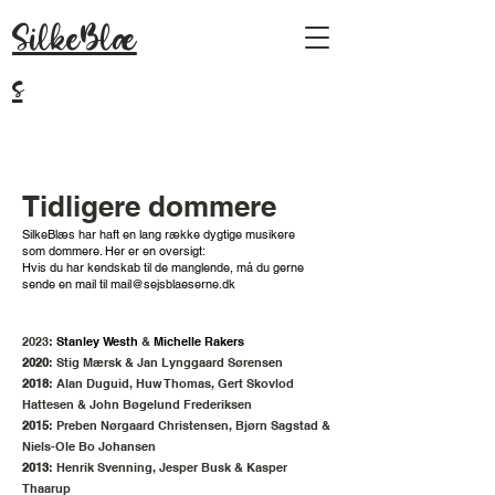
SilkeBlæ
s
Tidligere dommere
SilkeBlæs har haft en lang række dygtige musikere
som dommere. Her er en oversigt:
Hvis du har kendskab til de manglende, må du gerne
sende en mail til
mail@sejsblaeserne.dk
2023:
Stanley Westh
&
Michelle Rakers
2020
: Stig Mærsk & Jan Lynggaard Sørensen
2018
: Alan Duguid, Huw T
homas, Gert Skovlod
Hattesen & John Bøgelund Frederiksen
2015
: Preben Nørgaard Christensen, Bjørn Sagstad &
Niels-Ole Bo Johansen
2013
: Henrik Svenning, Jesper Busk & Kasper
Thaarup